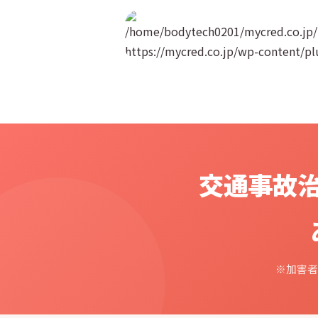
/home/bodytech0201/mycred.co.jp/p
https://mycred.co.jp/wp-content/
交通事故
※加害者