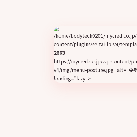
/home/bodytech0201/mycred.co.jp/
content/plugins/seitai-lp-v4/templa
2663
https://mycred.co.jp/wp-content/plu
v4/img/menu-posture.jpg" al
loading="lazy">