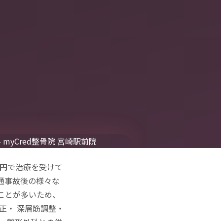
0円
で治療を受けて
通事故後の様々な
ことが多いため、
正
・
深層筋調整
・