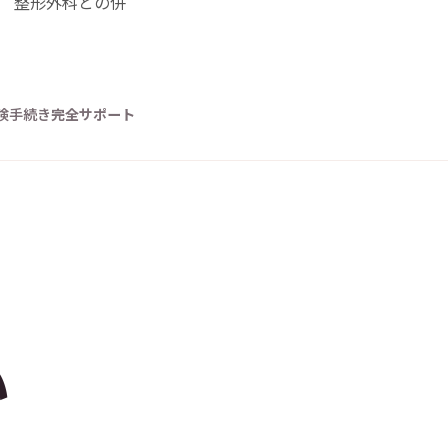
。 整形外科との併
険手続き
完全サポート
い