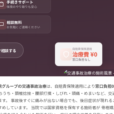
手続きサポート
保険のやり取りも安心
相談無料
お気軽にご連絡ください
自賠責保険適用
Eで相談する
治療費 ¥0
窓口負担なし
骨院グループの交通事故治療
は、自賠責保険適用により
窓口負担
むちうち・頚椎捻挫・腰部打撲・しびれ・頭痛・めまいなど、交
ます。 事故後すぐに痛みが出ない場合でも、後日症状が現れる
すめしています。 当院では国家資格を保有する施術者が
骨格矯