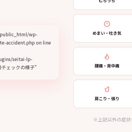
むちうち
めまい・吐き気
public_html/wp-
te-accident.php on line
gins/seitai-lp-
腰痛・背中痛
t="姿勢チェックの様子"
肩こり・張り
※上記以外の症状