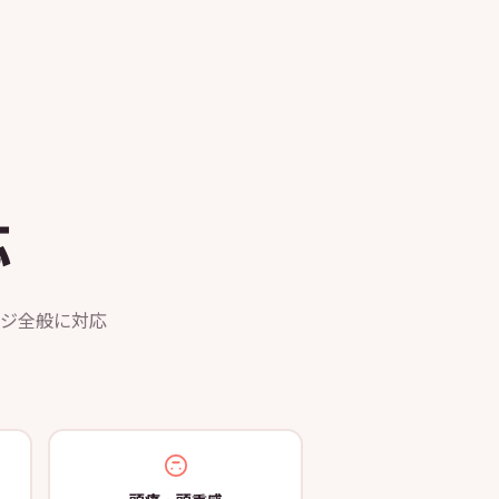
応
ジ全般に対応