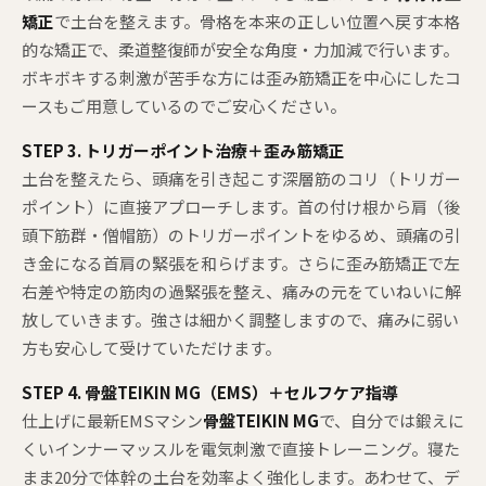
矯正
で土台を整えます。骨格を本来の正しい位置へ戻す本格
的な矯正で、柔道整復師が安全な角度・力加減で行います。
ボキボキする刺激が苦手な方には歪み筋矯正を中心にしたコ
ースもご用意しているのでご安心ください。
STEP 3. トリガーポイント治療＋歪み筋矯正
土台を整えたら、頭痛を引き起こす深層筋のコリ（トリガー
ポイント）に直接アプローチします。首の付け根から肩（後
頭下筋群・僧帽筋）のトリガーポイントをゆるめ、頭痛の引
き金になる首肩の緊張を和らげます。さらに歪み筋矯正で左
右差や特定の筋肉の過緊張を整え、痛みの元をていねいに解
放していきます。強さは細かく調整しますので、痛みに弱い
方も安心して受けていただけます。
STEP 4. 骨盤TEIKIN MG（EMS）＋セルフケア指導
仕上げに最新EMSマシン
骨盤TEIKIN MG
で、自分では鍛えに
くいインナーマッスルを電気刺激で直接トレーニング。寝た
まま20分で体幹の土台を効率よく強化します。あわせて、デ