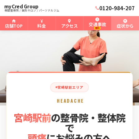
myCred Group
ホーム
宮崎駅前骨盤整骨院
›
›
宮崎駅前の頭痛
0120-984-207
骨盤整骨院 / 鍼灸サロン / パーソナルジム
交通事故
店舗TOP
料金
アクセス
症状から
無料
宮崎駅前エリア
HEADACHE
宮崎駅前
の整骨院・整体院
で
頭痛
にお悩みの方へ