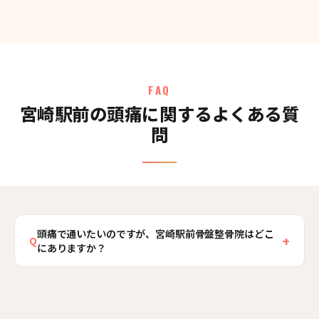
FAQ
宮崎駅前の頭痛に関するよくある質
問
頭痛で通いたいのですが、宮崎駅前骨盤整骨院はどこ
+
Q
にありますか？
当院はJR宮崎駅（日豊本線）東口から徒歩約1
分、宮崎県宮崎市宮崎駅東3丁目にあります。駅直
結の商業施設アミュプラザみやざきからも徒歩約3