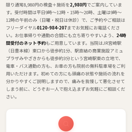
限り通常8,980円の検査＋施術を
2,980円
でご案内していま
す。受付時間は平日9時〜12時・15時〜20時、土曜は9時〜
12時の午前のみ（日曜・祝日は休診）で、ご予約やご相談は
フリーダイヤル
0120-984-207
までお気軽にお電話くださ
い。お仕事帰りや通勤の合間にも立ち寄りやすいよう、
24時
間受付のネット予約
もご用意しています。当院はJR宮崎駅
（日豊本線）東口から徒歩約1分、駅直結の商業施設アミュ
プラザみやざきからも徒歩約3分という宮崎駅東の立地で、
電車・バス通勤の方も、お車の方も院前の無料駐車場をご利
用いただけます。初めての方にも頭痛の状態や施術の流れを
分かりやすくご説明しますので、痛みを我慢して悪化させて
しまう前に、どうぞお一人で抱え込まずお気軽にご相談くだ
さい。