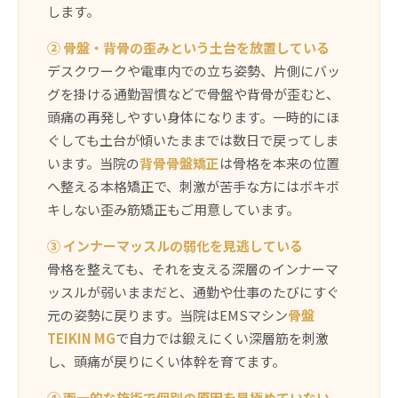
します。
② 骨盤・背骨の歪みという土台を放置している
デスクワークや電車内での立ち姿勢、片側にバッ
グを掛ける通勤習慣などで骨盤や背骨が歪むと、
頭痛の再発しやすい身体になります。一時的にほ
ぐしても土台が傾いたままでは数日で戻ってしま
います。当院の
背骨骨盤矯正
は骨格を本来の位置
へ整える本格矯正で、刺激が苦手な方にはボキボ
キしない歪み筋矯正もご用意しています。
③ インナーマッスルの弱化を見逃している
骨格を整えても、それを支える深層のインナーマ
ッスルが弱いままだと、通勤や仕事のたびにすぐ
元の姿勢に戻ります。当院はEMSマシン
骨盤
TEIKIN MG
で自力では鍛えにくい深層筋を刺激
し、頭痛が戻りにくい体幹を育てます。
④ 画一的な施術で個別の原因を見極めていない