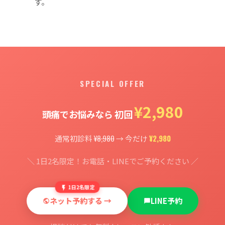
す。
SPECIAL OFFER
¥2,980
頭痛でお悩みなら 初回
¥8,980
¥2,980
通常初診料
→ 今だけ
＼ 1日2名限定！お電話・LINEでご予約ください ／
1日2名限定
ネット予約する →
LINE予約