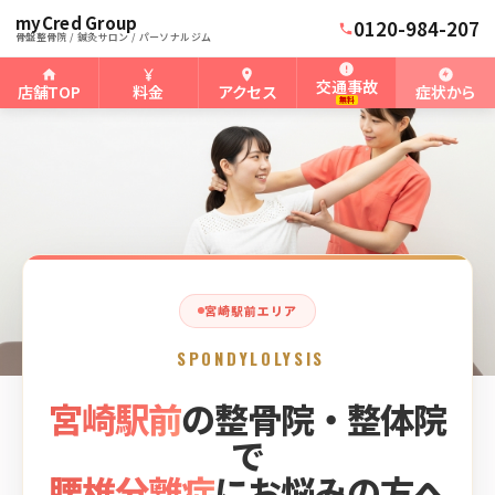
myCred Group
ホーム
宮崎駅前骨盤整骨院
›
›
宮崎駅前の腰椎分離症
0120-984-207
骨盤整骨院 / 鍼灸サロン / パーソナルジム
交通事故
店舗TOP
料金
アクセス
症状から
無料
宮崎駅前エリア
SPONDYLOLYSIS
宮崎駅前
の整骨院・整体院
で
腰椎分離症
にお悩みの方へ