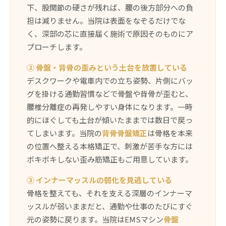
下、股関節の硬さが残れば、腰の後方部分への負
担は減りません。当院は表面をなぞるだけでな
く、深部の芯に直接届く施術で原因そのものにア
プローチします。
② 骨盤・背骨の歪みという土台を放置している
デスクワークや電車内での立ち姿勢、片側にバッ
グを掛ける通勤習慣などで骨盤や背骨が歪むと、
腰椎分離症の再発しやすい身体になります。一時
的にほぐしても土台が傾いたままでは数日で戻っ
てしまいます。当院の
背骨骨盤矯正
は骨格を本来
の位置へ整える本格矯正で、刺激が苦手な方には
ボキボキしない歪み筋矯正もご用意しています。
③ インナーマッスルの弱化を見逃している
骨格を整えても、それを支える深層のインナーマ
ッスルが弱いままだと、通勤や仕事のたびにすぐ
元の姿勢に戻ります。当院はEMSマシン
骨盤