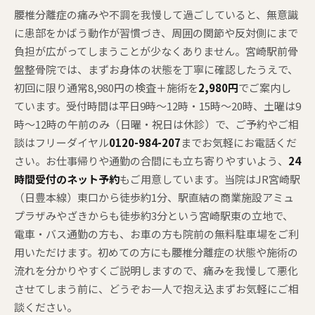
腰椎分離症の痛みや不調を我慢して過ごしていると、無意識
に患部をかばう動作が習慣づき、周囲の関節や反対側にまで
負担が広がってしまうことが少なくありません。宮崎駅前骨
盤整骨院では、まずお身体の状態を丁寧に確認したうえで、
初回に限り通常8,980円の検査＋施術を
2,980円
でご案内し
ています。受付時間は平日9時〜12時・15時〜20時、土曜は9
時〜12時の午前のみ（日曜・祝日は休診）で、ご予約やご相
談はフリーダイヤル
0120-984-207
までお気軽にお電話くだ
さい。お仕事帰りや通勤の合間にも立ち寄りやすいよう、
24
時間受付のネット予約
もご用意しています。当院はJR宮崎駅
（日豊本線）東口から徒歩約1分、駅直結の商業施設アミュ
プラザみやざきからも徒歩約3分という宮崎駅東の立地で、
電車・バス通勤の方も、お車の方も院前の無料駐車場をご利
用いただけます。初めての方にも腰椎分離症の状態や施術の
流れを分かりやすくご説明しますので、痛みを我慢して悪化
させてしまう前に、どうぞお一人で抱え込まずお気軽にご相
談ください。