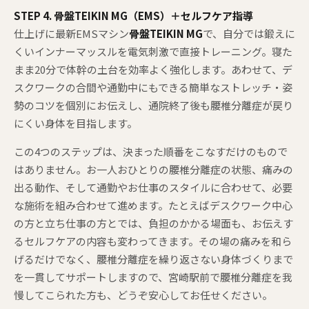
STEP 4. 骨盤TEIKIN MG（EMS）＋セルフケア指導
仕上げに最新EMSマシン
骨盤TEIKIN MG
で、自分では鍛えに
くいインナーマッスルを電気刺激で直接トレーニング。寝た
まま20分で体幹の土台を効率よく強化します。あわせて、デ
スクワークの合間や通勤中にもできる簡単なストレッチ・姿
勢のコツを個別にお伝えし、通院終了後も腰椎分離症が戻り
にくい身体を目指します。
この4つのステップは、決まった順番をこなすだけのもので
はありません。お一人おひとりの腰椎分離症の状態、痛みの
出る動作、そして通勤やお仕事のスタイルに合わせて、必要
な施術を組み合わせて進めます。たとえばデスクワーク中心
の方と立ち仕事の方とでは、負担のかかる場面も、お伝えす
るセルフケアの内容も変わってきます。その場の痛みを和ら
げるだけでなく、腰椎分離症を繰り返さない身体づくりまで
を一貫してサポートしますので、宮崎駅前で腰椎分離症を我
慢してこられた方も、どうぞ安心してお任せください。