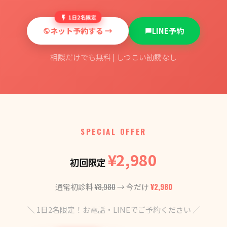
1日2名限定
ネット予約する →
LINE予約
相談だけでも無料 | しつこい勧誘なし
SPECIAL OFFER
¥2,980
初回限定
¥8,980
¥2,980
通常初診料
→ 今だけ
＼ 1日2名限定！お電話・LINEでご予約ください ／