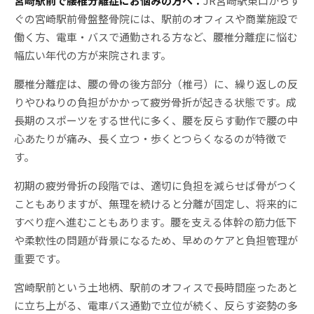
宮崎駅前で腰椎分離症にお悩みの方へ：
JR宮崎駅東口からす
ぐの宮崎駅前骨盤整骨院には、駅前のオフィスや商業施設で
働く方、電車・バスで通勤される方など、腰椎分離症に悩む
幅広い年代の方が来院されます。
腰椎分離症は、腰の骨の後方部分（椎弓）に、繰り返しの反
りやひねりの負担がかかって疲労骨折が起きる状態です。成
長期のスポーツをする世代に多く、腰を反らす動作で腰の中
心あたりが痛み、長く立つ・歩くとつらくなるのが特徴で
す。
初期の疲労骨折の段階では、適切に負担を減らせば骨がつく
こともありますが、無理を続けると分離が固定し、将来的に
すべり症へ進むこともあります。腰を支える体幹の筋力低下
や柔軟性の問題が背景になるため、早めのケアと負担管理が
重要です。
宮崎駅前という土地柄、駅前のオフィスで長時間座ったあと
に立ち上がる、電車バス通勤で立位が続く、反らす姿勢の多