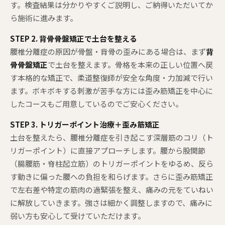
す。検査結果は分かりやすくご説明し、ご納得いただいてか
ら施術に進みます。
STEP 2. 背骨骨盤矯正で土台を整える
腰椎分離症の原因が骨盤・背骨の歪みにある場合は、まず
背
骨骨盤矯正
で土台を整えます。骨格を本来の正しい位置へ戻
す本格的な矯正で、柔道整復師が安全な角度・力加減で行い
ます。ボキボキする刺激が苦手な方には歪み筋矯正を中心に
したコースもご用意しているのでご安心ください。
STEP 3. トリガーポイント治療＋歪み筋矯正
土台を整えたら、腰椎分離症を引き起こす深層筋のコリ（ト
リガーポイント）に直接アプローチします。腰から股関節
（腸腰筋・脊柱起立筋）のトリガーポイントをゆるめ、反ら
す動きに偏った腰への負担を和らげます。さらに歪み筋矯正
で左右差や特定の筋肉の過緊張を整え、痛みの元をていねい
に解放していきます。強さは細かく調整しますので、痛みに
弱い方も安心して受けていただけます。