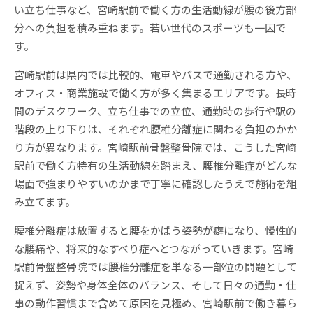
い立ち仕事など、宮崎駅前で働く方の生活動線が腰の後方部
分への負担を積み重ねます。若い世代のスポーツも一因で
す。
宮崎駅前は県内では比較的、電車やバスで通勤される方や、
オフィス・商業施設で働く方が多く集まるエリアです。長時
間のデスクワーク、立ち仕事での立位、通勤時の歩行や駅の
階段の上り下りは、それぞれ腰椎分離症に関わる負担のかか
り方が異なります。宮崎駅前骨盤整骨院では、こうした宮崎
駅前で働く方特有の生活動線を踏まえ、腰椎分離症がどんな
場面で強まりやすいのかまで丁寧に確認したうえで施術を組
み立てます。
腰椎分離症は放置すると腰をかばう姿勢が癖になり、慢性的
な腰痛や、将来的なすべり症へとつながっていきます。宮崎
駅前骨盤整骨院では腰椎分離症を単なる一部位の問題として
捉えず、姿勢や身体全体のバランス、そして日々の通勤・仕
事の動作習慣まで含めて原因を見極め、宮崎駅前で働き暮ら