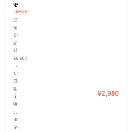
術
初回限定
通
常
初
診
料
¥8,980
→
初
回
限
¥2,980
定
特
別
価
格。