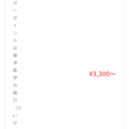
ガ
ー
ポ
イ
ン
ト
は
東
洋
医
¥3,300〜
学
の
経
穴
（け
い
け