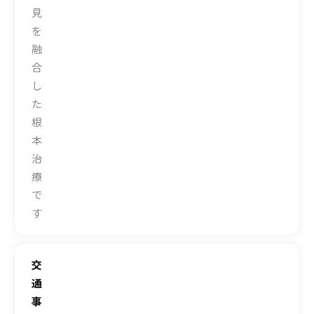
見
を
融
合
し
た
根
本
治
療
で
す
交
通
事