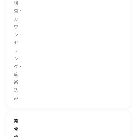
検
査・
カ
ウ
ン
セ
リ
ン
グ・
施
術
込
み
背
骨
骨