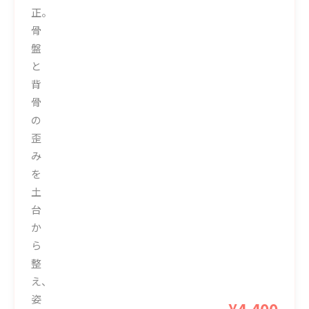
正。
骨
盤
と
背
骨
の
歪
み
を
土
台
か
ら
整
え、
姿
¥4,400