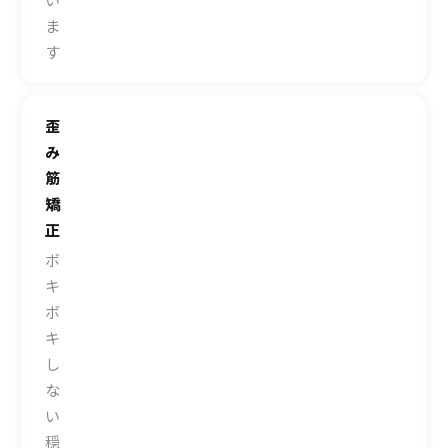
ま
す
歪
み
筋
矯
正
ボ
キ
ボ
キ
し
な
い
穏