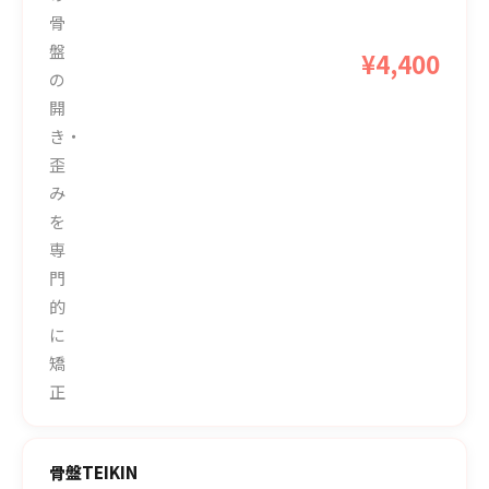
骨
盤
¥4,400
の
開
き・
歪
み
を
専
門
的
に
矯
正
骨盤TEIKIN