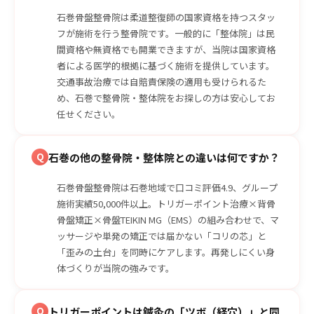
石巻骨盤整骨院は柔道整復師の国家資格を持つスタッ
フが施術を行う整骨院です。一般的に「整体院」は民
間資格や無資格でも開業できますが、当院は国家資格
者による医学的根拠に基づく施術を提供しています。
交通事故治療では自賠責保険の適用も受けられるた
め、石巻で整骨院・整体院をお探しの方は安心してお
任せください。
Q
石巻の他の整骨院・整体院との違いは何ですか？
石巻骨盤整骨院は石巻地域で口コミ評価4.9、グループ
施術実績50,000件以上。トリガーポイント治療×背骨
骨盤矯正×骨盤TEIKIN MG（EMS）の組み合わせで、マ
ッサージや単発の矯正では届かない「コリの芯」と
「歪みの土台」を同時にケアします。再発しにくい身
体づくりが当院の強みです。
Q
トリガーポイントは鍼灸の「ツボ（経穴）」と同