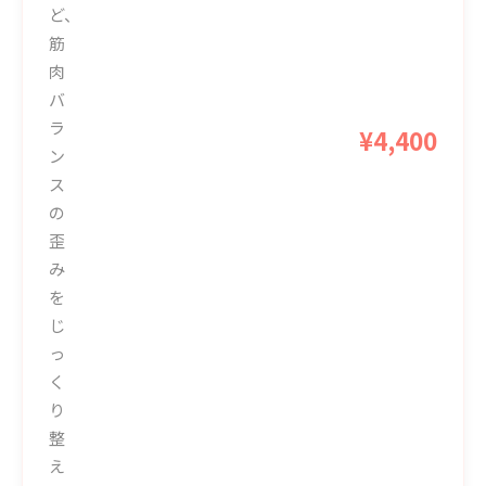
ど、
筋
肉
バ
ラ
¥4,400
ン
ス
の
歪
み
を
じ
っ
く
り
整
え