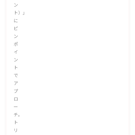
ン
ト）」
に
ピ
ン
ポ
イ
ン
ト
で
ア
プ
ロ
ー
チ。
ト
リ