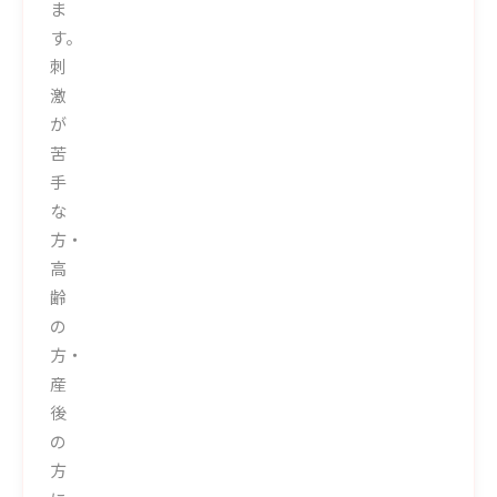
ま
す。
刺
激
が
苦
手
な
方・
高
齢
の
方・
産
後
の
方