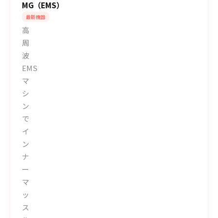
MG（EMS）
最新機器
高
周
波
EMS
マ
シ
ン
で
イ
ン
ナ
ー
マ
ッ
ス