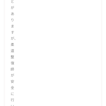
と
が
あ
り
ま
す
が、
柔
道
整
復
師
が
安
全
に
行
い