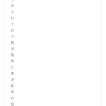
示
さ
れ
て
お
り、
西
洋
医
学
と
東
洋
医
学
の
知