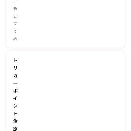
に
も
お
す
す
め
ト
リ
ガ
ー
ポ
イ
ン
ト
治
療