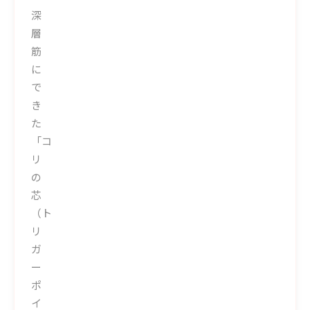
深
層
筋
に
で
き
た
「コ
リ
の
芯
（ト
リ
ガ
ー
ポ
イ