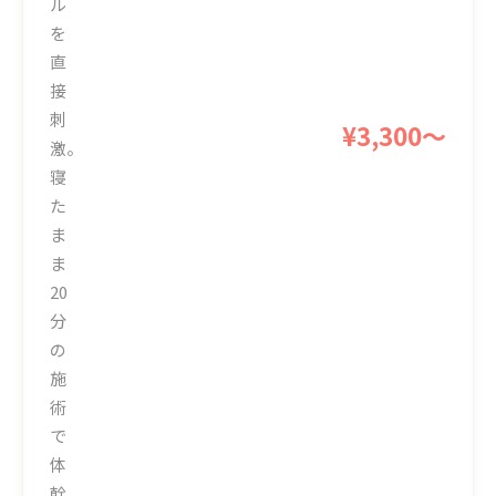
ル
を
直
接
刺
¥3,300〜
激。
寝
た
ま
ま
20
分
の
施
術
で
体
幹