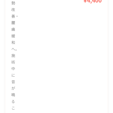
勢
改
善・
腰
痛
緩
和
へ。
施
術
中
に
音
が
鳴
る
こ