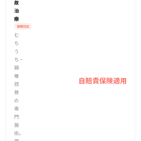
故
治
療
保険対応
む
ち
う
ち・
頸
椎
自賠責保険適用
捻
挫
の
専
門
施
術。