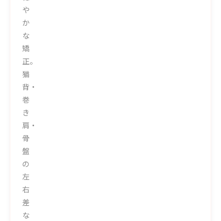
や
か
な
矯
正。
猫
背・
巻
き
肩・
骨
盤
の
左
右
差
な