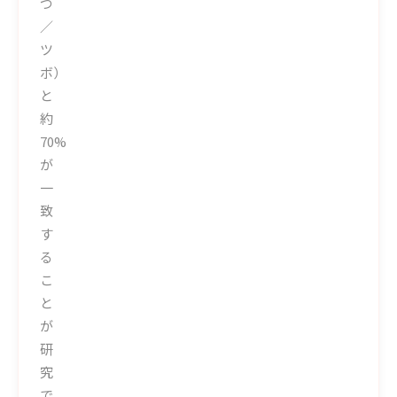
つ
／
ツ
ボ）
と
約
70%
が
一
致
す
る
こ
と
が
研
究
で