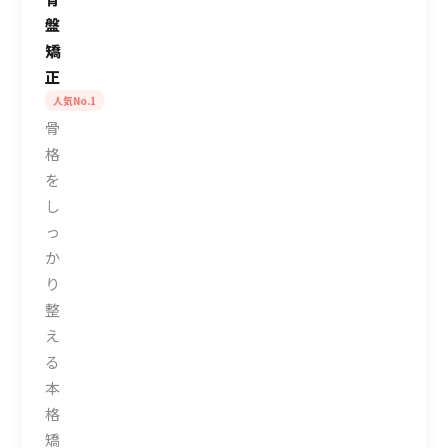
盤
矯
正
人気No.1
骨
格
を
し
っ
か
り
整
え
る
本
格
矯