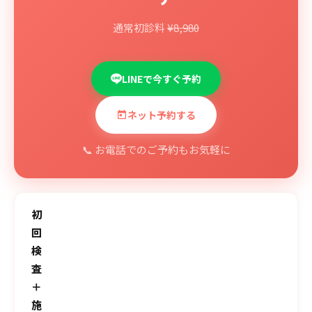
通常初診料
¥8,980
LINEで今すぐ予約
ネット予約する
📞 お電話でのご予約もお気軽に
初
回
検
査
＋
施