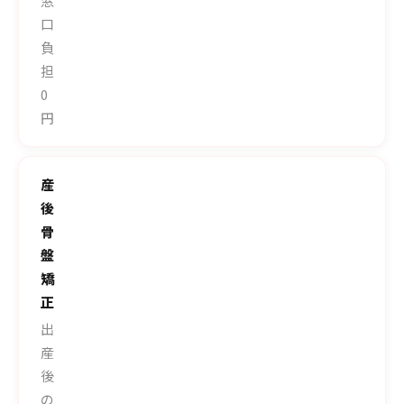
窓
口
負
担
0
円
産
後
骨
盤
矯
正
出
産
後
の