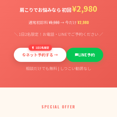
¥2,980
肩こりでお悩みなら 初回
¥8,980
¥2,980
通常初診料
→ 今だけ
＼ 1日2名限定！お電話・LINEでご予約ください ／
1日2名限定
ネット予約する →
LINE予約
相談だけでも無料 | しつこい勧誘なし
SPECIAL OFFER