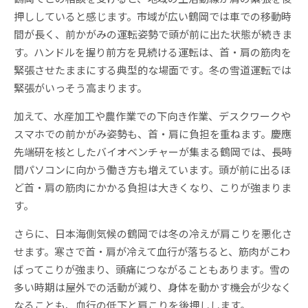
押ししていると感じます。市域が広い鶴岡では車での移動時
間が長く、前かがみの運転姿勢で頭が前に出た状態が続きま
す。ハンドルを握り前方を見続ける運転は、首・肩の筋肉を
緊張させたままにする典型的な場面です。冬の雪道運転では
緊張がいっそう高まります。
加えて、水産加工や農作業での下向き作業、デスクワークや
スマホでの前かがみ姿勢も、首・肩に負担を重ねます。慶應
先端研を核としたバイオベンチャーが集まる鶴岡では、長時
間パソコンに向かう働き方も増えています。頭が前に出るほ
ど首・肩の筋肉にかかる負担は大きくなり、こりが強まりま
す。
さらに、日本海側気候の鶴岡では冬の冷えが肩こりを悪化さ
せます。寒さで首・肩が冷えて血行が落ちると、筋肉がこわ
ばってこりが強まり、頭痛につながることもあります。雪の
多い時期は屋外での活動が減り、身体を動かす機会が少なく
なることも、血行の低下と肩こりを後押しします。