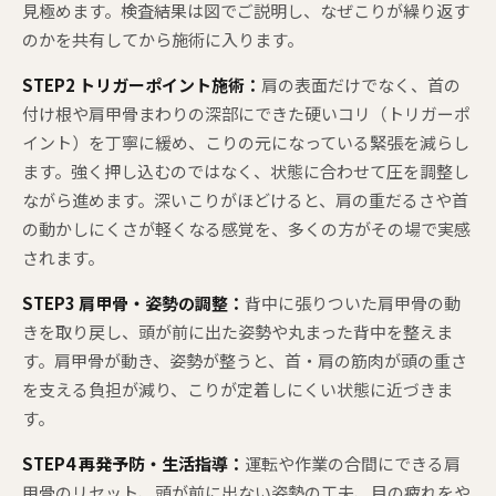
見極めます。検査結果は図でご説明し、なぜこりが繰り返す
のかを共有してから施術に入ります。
STEP2 トリガーポイント施術：
肩の表面だけでなく、首の
付け根や肩甲骨まわりの深部にできた硬いコリ（トリガーポ
イント）を丁寧に緩め、こりの元になっている緊張を減らし
ます。強く押し込むのではなく、状態に合わせて圧を調整し
ながら進めます。深いこりがほどけると、肩の重だるさや首
の動かしにくさが軽くなる感覚を、多くの方がその場で実感
されます。
STEP3 肩甲骨・姿勢の調整：
背中に張りついた肩甲骨の動
きを取り戻し、頭が前に出た姿勢や丸まった背中を整えま
す。肩甲骨が動き、姿勢が整うと、首・肩の筋肉が頭の重さ
を支える負担が減り、こりが定着しにくい状態に近づきま
す。
STEP4 再発予防・生活指導：
運転や作業の合間にできる肩
甲骨のリセット、頭が前に出ない姿勢の工夫、目の疲れをや