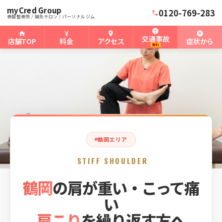
myCred Group
ホーム
鶴岡骨盤整骨院
›
›
鶴岡の肩こり
0120-769-283
骨盤整骨院 / 鍼灸サロン / パーソナルジム
交通事故
店舗TOP
料金
アクセス
症状から
無料
鶴岡エリア
STIFF SHOULDER
鶴岡
の肩が重い・こって痛
い
肩こり
を繰り返す方へ