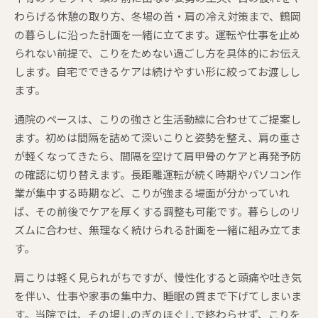
わらげる休憩の取り方、冬場の首・肩の冷え対策まで、鶴岡
の暮らしに沿った計画を一緒に立てます。運転や仕事を止め
られない前提で、こりをためない過ごし方を具体的にお伝え
します。自宅でできるケアは続けやすい形に絞ってお渡しし
ます。
通院のペースは、こりの強さと生活動線に合わせてご提案し
ます。初めは間隔を詰めて深いこりと姿勢を整え、肩の重さ
が軽くなってきたら、間隔を空けて肩甲骨のケアと再発予防
の確認に切り替えます。長距離運転が続く時期やパソコン作
業が集中する時期など、こりが強まる場面が分かっていれ
ば、その前後でケアを厚くする調整も可能です。暮らしのリ
ズムに合わせ、無理なく続けられる計画を一緒に組み立てま
す。
肩こりは軽く見られがちですが、慢性化すると頭痛や吐き気
を伴い、仕事や家事の集中力、睡眠の質まで下げてしまいま
す。当院では、その場しのぎのほぐしで終わらせず、こりを