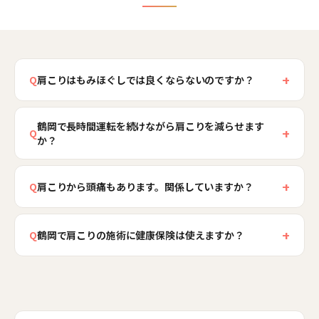
+
Q
肩こりはもみほぐしでは良くならないのですか？
もみほぐしは表面の筋肉の張りを一時的に和らげ
鶴岡で長時間運転を続けながら肩こりを減らせます
ますが、こりを生む姿勢や生活動線が残る限り、
+
Q
か？
数日で戻りやすくなります。また肩こりの多く
は、肩の表面よりも首の付け根や肩甲骨まわりの
はい、運転を止められない前提でのプランをご提
深いこりが関わっています。当院では深部のこり
+
案します。市域が広い鶴岡は運転時間が長く、頭
Q
肩こりから頭痛もあります。関係していますか？
にアプローチしつつ、姿勢や肩甲骨の動きまで整
が前に出た姿勢で首・肩が緊張しやすい地域で
関係していることが多いです。首・肩の筋肉の緊
えるため、ほぐすだけでは抜けなかった肩こりに
す。当院では運転中の姿勢の工夫や、運転の合間
+
張が強まると、後頭部から締めつけられるような
Q
鶴岡で肩こりの施術に健康保険は使えますか？
も対応します。こりにくい土台をつくることを目
にできる肩甲骨のリセット、目の疲れをやわらげ
頭痛（緊張型頭痛）につながることがあります。
指します。
る休憩の取り方を組み合わせます。首・肩に緊張
健康保険が使えるのは原因のはっきりした急性の
当院では肩こりだけでなく、首の付け根の緊張や
がたまりにくい過ごし方へ変えることで、運転を
ケガに限られ、慢性的な肩こりへのケアは、原則
姿勢まで整えることで、頭痛の起こりにくい状態
続けながらこりの軽減を目指します。
として自費施術のご案内となります。当院では初
を目指します。ただし、これまでにない激しい頭