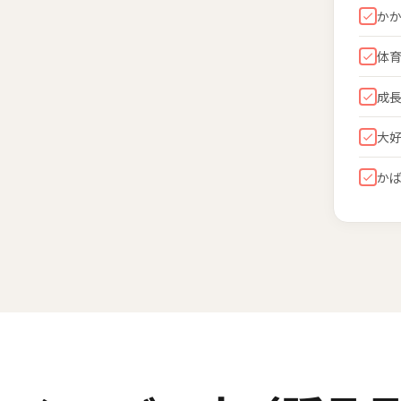
か
体
成
大
か