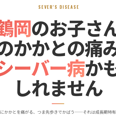
SEVER'S DISEASE
鶴岡
のお子さ
のかかとの痛
シーバー病
か
しれません
にかかとを痛がる、つま先歩きでかばう──それは成長期特有