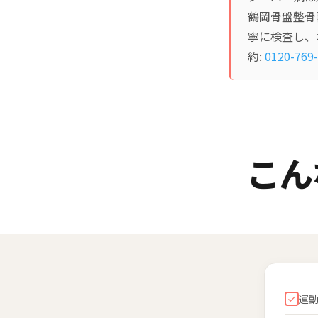
鶴岡骨盤整骨
寧に検査し、
約:
0120-769
こん
運