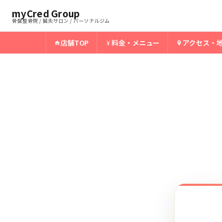
ホーム
鶴岡骨盤整骨院
myCred Group
›
›
鶴岡のシーバー病
骨盤整骨院 / 鍼灸サロン / パーソナルジム
店舗TOP
料金・メニュー
アクセス・