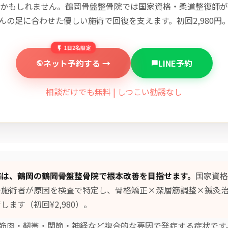
かもしれません。鶴岡骨盤整骨院では国家資格・柔道整復師が
んの足に合わせた優しい施術で回復を支えます。初回2,980円
1日2名限定
ネット予約する →
LINE予約
相談だけでも無料 | しつこい勧誘なし
病は、鶴岡の鶴岡骨盤整骨院で根本改善を目指せます。
国家資格
つ施術者が原因を検査で特定し、
骨格矯正×深層筋調整×鍼灸
します（初回¥2,980）。
筋肉・靭帯・関節・神経など複合的な要因で発症する症状です