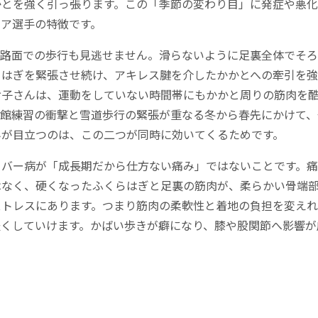
かとを強く引っ張ります。この「季節の変わり目」に発症や悪
ニア選手の特徴です。
結路面での歩行も見逃せません。滑らないように足裏全体でそ
らはぎを緊張させ続け、アキレス腱を介したかかとへの牽引を強
お子さんは、運動をしていない時間帯にもかかと周りの筋肉を
育館練習の衝撃と雪道歩行の緊張が重なる冬から春先にかけて、
みが目立つのは、この二つが同時に効いてくるためです。
ーバー病が「成長期だから仕方ない痛み」ではないことです。
はなく、硬くなったふくらはぎと足裏の筋肉が、柔らかい骨端
ストレスにあります。つまり筋肉の柔軟性と着地の負担を変え
軽くしていけます。かばい歩きが癖になり、膝や股関節へ影響が