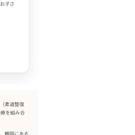
お子さ
。
（柔道整復
治療
を組み合
。 鶴岡にある