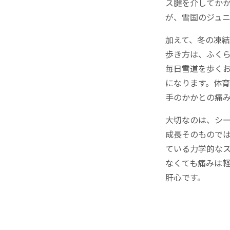
ス腱を介してか
が、雪国のジュ
加えて、冬の凍
歩き方は、ふく
毎日雪道を歩く
になります。体
手のかかとの痛
大切なのは、シ
成長そのもので
ている力学的な
なくても痛みは
肝心です。