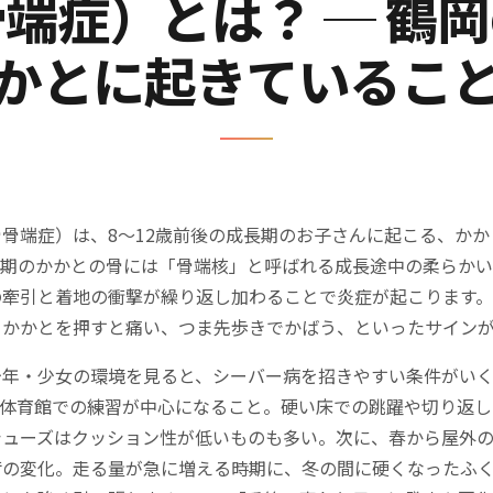
端症）とは？ ─ 鶴
かとに起きているこ
骨端症）は、8〜12歳前後の成長期のお子さんに起こる、か
長期のかかとの骨には「骨端核」と呼ばれる成長途中の柔らかい
の牽引と着地の衝撃が繰り返し加わることで炎症が起こります
、かかとを押すと痛い、つま先歩きでかばう、といったサイン
少年・少女の環境を見ると、シーバー病を招きやすい条件がい
は体育館での練習が中心になること。硬い床での跳躍や切り返し
シューズはクッション性が低いものも多い。次に、春から屋外
荷の変化。走る量が急に増える時期に、冬の間に硬くなったふ