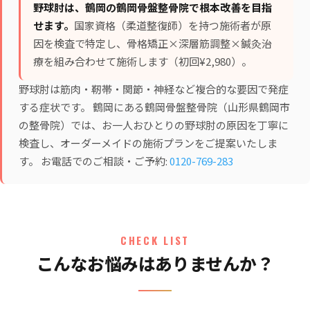
野球肘は、鶴岡の鶴岡骨盤整骨院で根本改善を目指
せます。
国家資格（柔道整復師）を持つ施術者が原
因を検査で特定し、
骨格矯正×深層筋調整×鍼灸治
療
を組み合わせて施術します（初回¥2,980）。
野球肘は筋肉・靭帯・関節・神経など複合的な要因で発症
する症状です。 鶴岡にある鶴岡骨盤整骨院（山形県鶴岡市
の整骨院）では、お一人おひとりの野球肘の原因を丁寧に
検査し、オーダーメイドの施術プランをご提案いたしま
す。 お電話でのご相談・ご予約:
0120-769-283
CHECK LIST
こんなお悩みはありませんか？