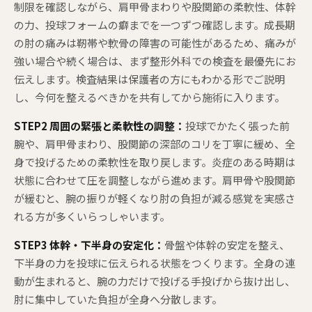
制限を確認しながら、肩甲骨まわりや股関節の柔軟性、体幹
の力、投球フォームの癖までを一つずつ確認します。成長期
の肘の痛みは靭帯や軟骨の障害の可能性があるため、痛みが
強い場合や続く場合は、まず整形外科での検査を最優先にお
伝えします。検査結果は保護者の方にもわかる形でご説明
し、今何を整えるべきかを共有してから施術に入ります。
STEP2 周囲の緊張と柔軟性の調整：
投球でかたく張った前
腕や、肩甲骨まわり、股関節の深部のコリを丁寧に緩め、全
身で投げるための柔軟性を取り戻します。炎症のある時期は
状態に合わせて圧を調整しながら進めます。肩甲骨や股関節
が緩むと、腕の振りが軽くなり肘の負担が減る感覚を実感さ
れる方が多くいらっしゃいます。
STEP3 体幹・下半身の安定化：
骨盤や体幹の安定を整え、
下半身の力を投球に伝えられる状態をつくります。全身の連
動が生まれると、腕の力だけで投げる手投げから抜け出し、
肘に集中していた負担が全身へ分散します。