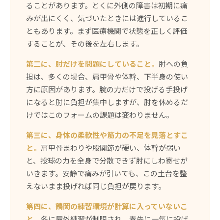
ることがあります。とくに外側の障害は初期に痛
みが出にくく、気づいたときには進行しているこ
ともあります。まず医療機関で状態を正しく評価
することが、その後を左右します。
第二に、肘だけを問題にしていること。
肘への負
担は、多くの場合、肩甲骨や体幹、下半身の使い
方に原因があります。腕の力だけで投げる手投げ
になると肘に負担が集中しますが、肘を休めるだ
けではこのフォームの課題は変わりません。
第三に、身体の柔軟性や筋力の不足を見落とすこ
と。
肩甲骨まわりや股関節が硬い、体幹が弱い
と、投球の力を全身で分散できず肘にしわ寄せが
いきます。安静で痛みが引いても、この土台を整
えないまま投げれば同じ負担が戻ります。
第四に、鶴岡の練習環境が計算に入っていないこ
と。
冬に屋外練習が制限され、春先に一気に投げ