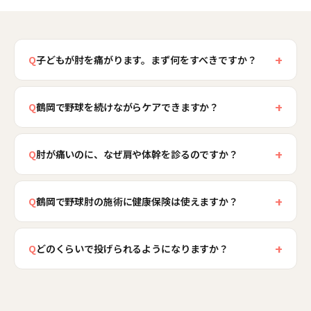
+
Q
子どもが肘を痛がります。まず何をすべきですか？
まずは投球を控え、早めに整形外科で肘の状態を
+
検査することをおすすめします。成長期の野球
Q
鶴岡で野球を続けながらケアできますか？
肘、とくに外側の障害は初期に痛みが出にくく、
はい、医療機関の方針を前提に、野球を続けたい
進行すると治療が難しくなるため、早期発見がと
+
気持ちを尊重したプランをご提案します。腕だけ
Q
肘が痛いのに、なぜ肩や体幹を診るのですか？
ても重要です。当院ではその診断を前提に、肩甲
で投げる手投げから抜け出せるよう、肩甲骨や股
骨や体幹の柔軟性、投球フォームを整え、肘を守
肘への負担は、多くの場合、肩甲骨や体幹、下半
関節の柔軟性を育て、体幹と下半身の力を投球に
る身体づくりを行います。痛みを我慢して投げ続
+
身の使い方に原因があるためです。これらがうま
Q
鶴岡で野球肘の施術に健康保険は使えますか？
伝えられる身体づくりを行います。投球数の管理
けないよう、まずは状態の把握を優先しましょ
く使えず腕の力だけで投げると、肘に大きな負担
もあわせてご提案します。鶴岡は送迎が前提の地
受傷の急性期は健康保険の対象となる場合があり
う。
が集中します。当院では肘だけでなく全身の連動
域ですので、部活や少年野球の予定に合わせた通
+
ますが、柔軟性づくりやフォームの改善、再発予
Q
どのくらいで投げられるようになりますか？
を検査し、投球の力を全身で分散できる身体づく
院ペースをご相談します。
防のコンディショニングは、原則として自費施術
りを目指します。肘を休めるだけでは変わらなか
肘の障害の種類や進み方によって大きく異なり、
のご案内となります。当院では初回のカウンセリ
ったフォームの課題にも、原因の層に沿ってアプ
外側の障害では長期の投球中止が必要になること
ングで状態と治療段階を確認し、施術を始める前
ローチできます。