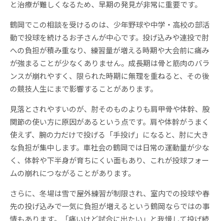
と治療が難しくなるため、早期の発見が非常に重要です。
鶴岡でこの相談を受けるのは、少年野球や中学・高校の部活
動で投球を続けるお子さんが中心です。投げ込みや連投で肘
への負担が積み重なり、練習量が増える時期や大会前に痛み
が強まることが少なくありません。成長期は骨と筋肉のバラ
ンスが崩れやすく、限られた時期に無理を重ねると、その後
の競技人生にまで影響することがあります。
見落とされやすいのが、肘そのものよりも肩甲骨や体幹、股
関節の使い方に原因があるという点です。肩や体幹がうまく
使えず、腕の力だけで投げる「手投げ」になると、肘に大き
な負担が集中します。車社会の鶴岡では日常の運動量が少な
く、体幹や下半身が育ちにくい面もあり、これが投球フォー
ムの崩れにつながることがあります。
さらに、冬場は雪で屋外練習が制限され、室内での投球や春
先の投げ込みで一気に負担が増えるという鶴岡ならではの事
情もあります。「痛いけど試合に出たい」と我慢して投げ続