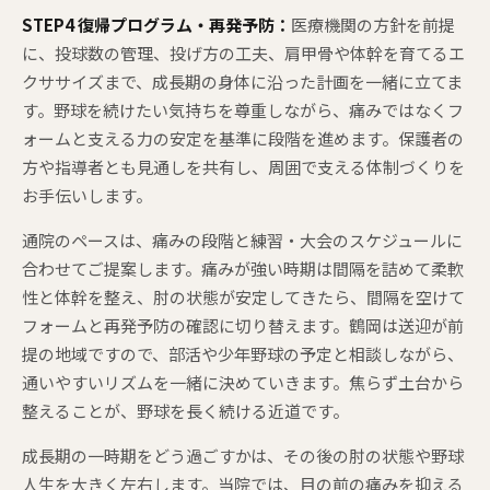
STEP4 復帰プログラム・再発予防：
医療機関の方針を前提
に、投球数の管理、投げ方の工夫、肩甲骨や体幹を育てるエ
クササイズまで、成長期の身体に沿った計画を一緒に立てま
す。野球を続けたい気持ちを尊重しながら、痛みではなくフ
ォームと支える力の安定を基準に段階を進めます。保護者の
方や指導者とも見通しを共有し、周囲で支える体制づくりを
お手伝いします。
通院のペースは、痛みの段階と練習・大会のスケジュールに
合わせてご提案します。痛みが強い時期は間隔を詰めて柔軟
性と体幹を整え、肘の状態が安定してきたら、間隔を空けて
フォームと再発予防の確認に切り替えます。鶴岡は送迎が前
提の地域ですので、部活や少年野球の予定と相談しながら、
通いやすいリズムを一緒に決めていきます。焦らず土台から
整えることが、野球を長く続ける近道です。
成長期の一時期をどう過ごすかは、その後の肘の状態や野球
人生を大きく左右します。当院では、目の前の痛みを抑える