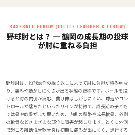
BASEBALL ELBOW (LITTLE LEAGUER'S ELBOW)
野球肘とは？ ─ 鶴岡の成長期の投球
が肘に重ねる負担
野球肘は、投球動作の繰り返しによって肘に負担が積み重な
り、痛みや動かしにくさが出る状態の総称です。ボールを投
げると肘の内側が痛む、曲げ伸ばしがしにくい、球速やコン
トロールが落ちたといったサインが特徴で、成長期の子ども
では骨や軟骨がまだ弱いため、内側の靭帯や成長軟骨、外側
の軟骨などさまざまな部位に障害が起こります。とくに外側
で起こる離断性骨軟骨炎は初期に痛みが出にくく、進行する