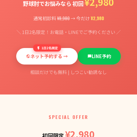
¥2,980
野球肘でお悩みなら 初回
¥8,980
¥2,980
通常初診料
→ 今だけ
＼ 1日2名限定！お電話・LINEでご予約ください ／
1日2名限定
ネット予約する →
LINE予約
相談だけでも無料 | しつこい勧誘なし
SPECIAL OFFER
¥2,980
初回限定