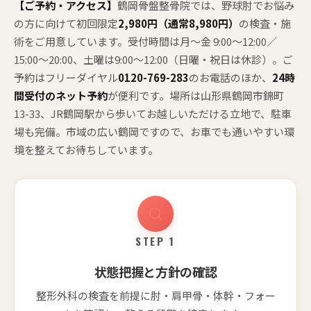
【ご予約・アクセス】
鶴岡骨盤整骨院では、野球肘でお悩み
の方に向けて初回限定
2,980円（通常8,980円）
の検査・施
術をご用意しています。受付時間は月〜金 9:00〜12:00／
15:00〜20:00、土曜は9:00〜12:00（日曜・祝日は休診）。ご
予約はフリーダイヤル
0120-769-283
のお電話のほか、
24時
間受付のネット予約
が便利です。場所は山形県鶴岡市錦町
13-33、JR鶴岡駅から歩いてお越しいただける立地で、駐車
場も完備。市域の広い鶴岡ですので、お車でも通いやすい環
境を整えてお待ちしています。
STEP 1
状態把握と方針の確認
整形外科の検査を前提に肘・肩甲骨・体幹・フォー