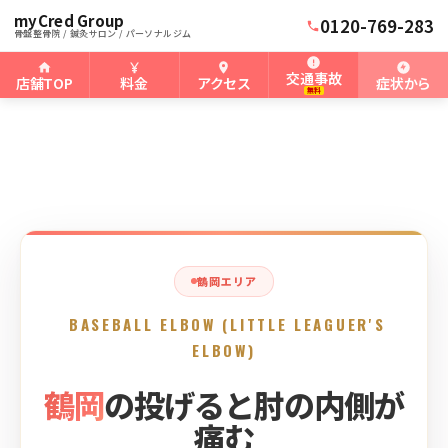
myCred Group
ホーム
鶴岡骨盤整骨院
›
›
鶴岡の野球肘
0120-769-283
骨盤整骨院 / 鍼灸サロン / パーソナルジム
交通事故
店舗TOP
料金
アクセス
症状から
無料
鶴岡エリア
BASEBALL ELBOW (LITTLE LEAGUER'S
ELBOW)
鶴岡
の投げると肘の内側が
痛む