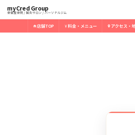
ホーム
酒田骨盤整骨院
myCred Group
›
›
酒田の野球肩
骨盤整骨院 / 鍼灸サロン / パーソナルジム
店舗TOP
料金・メニュー
アクセス・