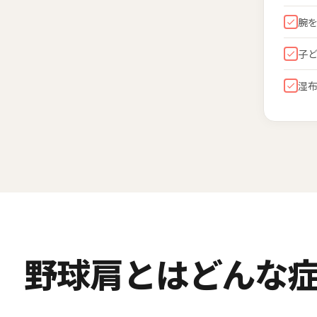
腕
子
湿
野球肩とはどんな症