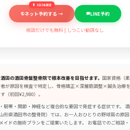
1日2名限定
ネット予約する →
LINE予約
相談だけでも無料 | しつこい勧誘なし
、酒田の酒田骨盤整骨院で根本改善を目指せます。
国家資格（柔
術者が原因を検査で特定し、
骨格矯正×深層筋調整×鍼灸治療
す（初回¥2,980）。
・靭帯・関節・神経など複合的な要因で発症する症状です。 
山形県酒田市の整骨院）では、お一人おひとりの野球肩の原因
メイドの施術プランをご提案いたします。 お電話でのご相談・