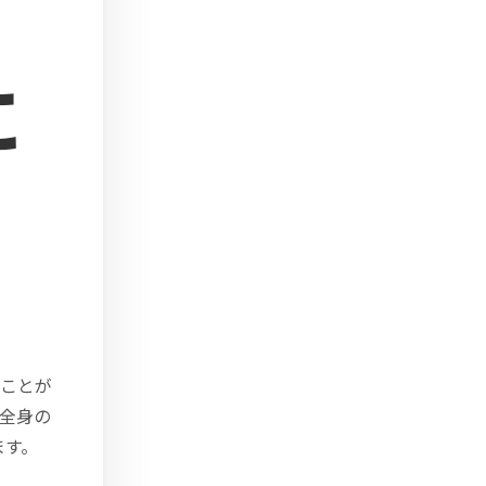
に
・
ことが
全身の
ます。