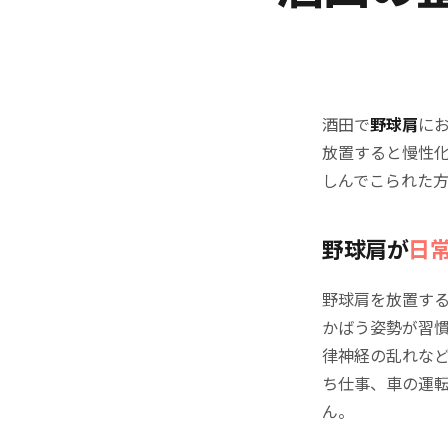
酒田で
野球肩
に
放置すると慢性
しんでこられた
野球肩が
日
野球肩を放置す
かばう姿勢が習
律神経の乱れな
ち仕事、車の運
ん。