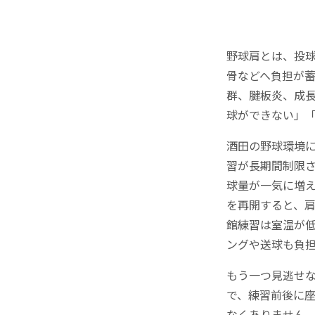
野球肩とは、投
骨などへ負担が
群、腱板炎、成
球ができない」
酒田の野球環境
習が長期間制限
球量が一気に増
を再開すると、
館練習は室温が
ングや送球も負
もう一つ見逃せ
で、練習前後に
なくありません