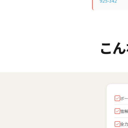
925-342
こん
ボ
雪
全