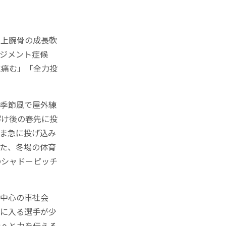
・上腕骨の成長軟
ジメント症候
に痛む」「全力投
い季節風で屋外練
解け後の春先に投
ま急に投げ込み
た、冬場の体育
のシャドーピッチ
が中心の車社会
球に入る選手が少
骨へと力を伝える