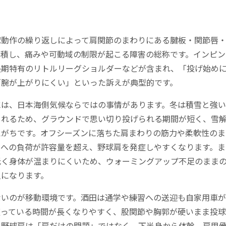
球動作の繰り返しによって肩関節のまわりにある腱板・関節唇
蓄積し、痛みや可動域の制限が起こる障害の総称です。インピン
長期特有のリトルリーグショルダーなどが含まれ、「投げ始め
「腕が上がりにくい」といった訴えが典型的です。
には、日本海側気候ならではの事情があります。冬は積雪と強
されるため、グラウンドで思い切り投げられる期間が短く、雪
えがちです。オフシーズンに落ちた肩まわりの筋力や柔軟性のま
肩への負荷が許容量を超え、野球肩を発症しやすくなります。ま
低く身体が温まりにくいため、ウォーミングアップ不足のまま
担になります。
ないのが移動環境です。酒田は通学や練習への送迎も自家用車
座っている時間が長くなりやすく、股関節や胸郭が硬いまま投
。野球肩は「肩だけの問題」ではなく、下半身から体幹、肩甲