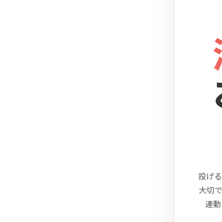
投げる
大切
連動