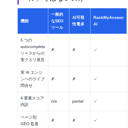
一般的
AI可視
RankMyAnswer
機能
なSEO
性電卓
AI
ツール
5 つの
autocomplete
✗
✗
✓
ソースからの
実クエリ発見
実 AI エンジ
ンへのライブ
✗
✗
✓
問合せ
4 要素スコア
n/a
partial
✓
内訳
ページ別
✗
✗
✓
GEO 監査