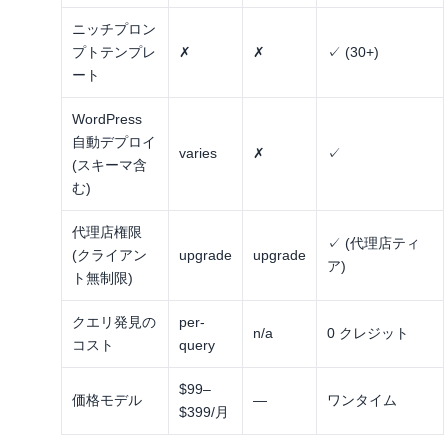
ニッチプロン
プトテンプレ
✗
✗
✓ (30+)
ート
WordPress
自動デプロイ
varies
✗
✓
(スキーマ含
む)
代理店権限
✓ (代理店ティ
(クライアン
upgrade
upgrade
ア)
ト無制限)
クエリ発見の
per-
n/a
0 クレジット
コスト
query
$99–
価格モデル
—
ワンタイム
$399/月