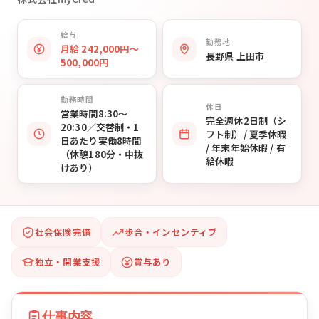
給与
勤務地
月給 242,000円〜
長野県 上田市
500,000円
勤務時間
休日
営業時間8:30〜
完全週休2日制（シ
20:30／交替制・1
フト制）/ 夏季休暇
日あたり実働8時間
/ 年末年始休暇 / 有
（休憩180分・中抜
給休暇
けあり）
社会保険完備
歩合・インセンティブ
独立・開業支援
賞与あり
仕事内容