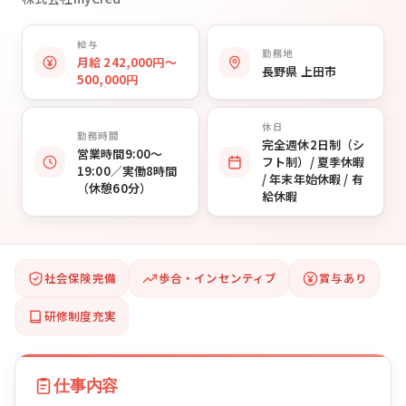
給与
勤務地
月給 242,000円〜
長野県 上田市
500,000円
休日
勤務時間
完全週休2日制（シ
営業時間9:00〜
フト制）/ 夏季休暇
19:00／実働8時間
/ 年末年始休暇 / 有
（休憩60分）
給休暇
社会保険完備
歩合・インセンティブ
賞与あり
研修制度充実
仕事内容