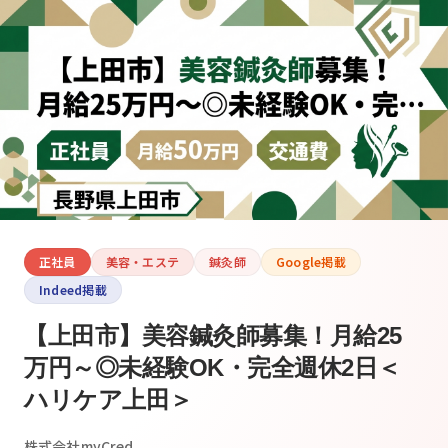
正社員
美容・エステ
鍼灸師
Google掲載
Indeed掲載
【上田市】美容鍼灸師募集！月給25
万円～◎未経験OK・完全週休2日＜
ハリケア上田＞
株式会社myCred