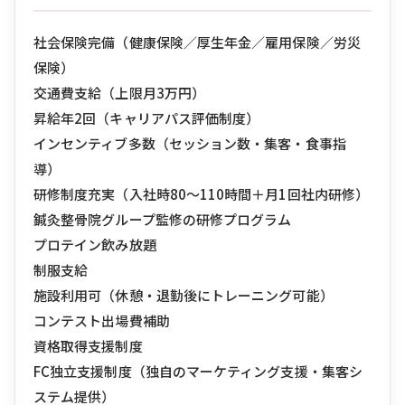
社会保険完備（健康保険／厚生年金／雇用保険／労災
保険）
交通費支給（上限月3万円）
昇給年2回（キャリアパス評価制度）
インセンティブ多数（セッション数・集客・食事指
導）
研修制度充実（入社時80〜110時間＋月1回社内研修）
鍼灸整骨院グループ監修の研修プログラム
プロテイン飲み放題
制服支給
施設利用可（休憩・退勤後にトレーニング可能）
コンテスト出場費補助
資格取得支援制度
FC独立支援制度（独自のマーケティング支援・集客シ
ステム提供）