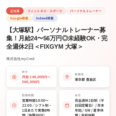
正社員
フィットネス・スポーツ
パーソナルトレーナー
Google掲載
Indeed掲載
【大塚駅】パーソナルトレーナー募
集！月給24〜56万円◎未経験OK・完
全週休2日＜FIXGYM 大塚＞
株式会社myCred
給与
勤務地
月給 240,000円〜
東京都 豊島区
560,000円
勤務時間
休日
営業時間10:00〜
完全週休2日制（平
22:00／シフト制・
日固定曜日）/ 年末
1日あたり実働8時
年始 / GW / 夏季休
間（休憩60分）
業 / 有給休暇