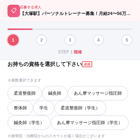
応募する求人
📋
【大塚駅】パーソナルトレーナー募集！月給24〜56万円◎未経験OK・完全週休2日＜FIXGYM 大塚＞
1
2
3
4
5
STEP 1
職種
お持ちの資格を選択して下さい
必須
※複数選択できます
柔道整復師
鍼灸師
あん摩マッサージ指圧師
整体師
学生
柔道整復師（学生）
鍼灸師（学生）
あん摩マッサージ指圧師（学生）
※接骨院・治療院からのスカウトが届く場合がございます