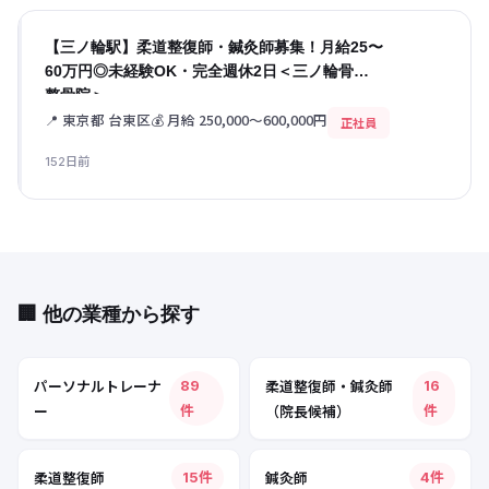
【三ノ輪駅】柔道整復師・鍼灸師募集！月給25〜
60万円◎未経験OK・完全週休2日＜三ノ輪骨盤
整骨院＞
📍 東京都 台東区
💰 月給 250,000〜600,000円
正社員
152日前
🏢 他の業種から探す
パーソナルトレーナ
柔道整復師・鍼灸師
89
16
ー
（院長候補）
件
件
柔道整復師
鍼灸師
15件
4件