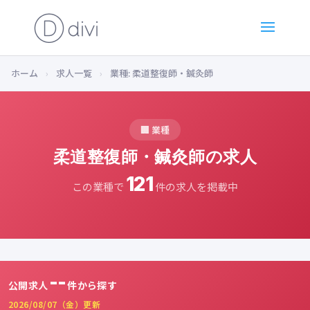
ホーム
›
求人一覧
›
業種: 柔道整復師・鍼灸師
🏢 業種
柔道整復師・鍼灸師の求人
121
この業種で
件の求人を掲載中
--
公開求人
件から探す
2026/08/07（金）更新