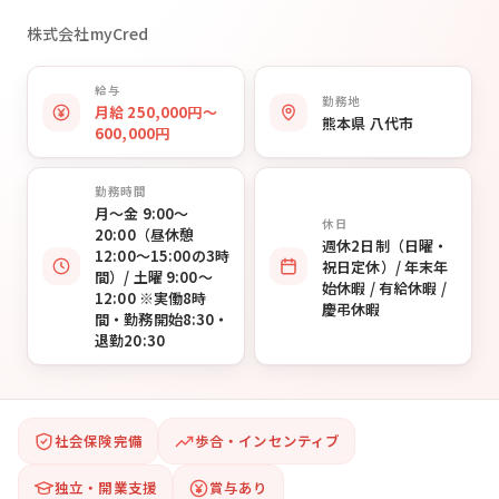
株式会社myCred
給与
勤務地
月給 250,000円〜
熊本県 八代市
600,000円
勤務時間
月〜金 9:00〜
休日
20:00（昼休憩
週休2日制（日曜・
12:00〜15:00の3時
祝日定休）/ 年末年
間）/ 土曜 9:00〜
始休暇 / 有給休暇 /
12:00 ※実働8時
慶弔休暇
間・勤務開始8:30・
退勤20:30
社会保険完備
歩合・インセンティブ
独立・開業支援
賞与あり