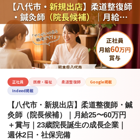
正社員
医療・福祉
柔道整復師
Google掲載
Indeed掲載
【八代市・新規出店】柔道整復師・鍼
灸師（院長候補）｜月給25〜60万円
＋賞与｜23歳院長誕生の成長企業｜
週休2日・社保完備