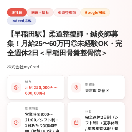
正社員
医療・福祉
柔道整復師
Google掲載
Indeed掲載
【早稲田駅】柔道整復師・鍼灸師募
集！月給25〜60万円◎未経験OK・完
全週休2日＜早稲田骨盤整骨院＞
株式会社myCred
給与
勤務地
月給 250,000円〜
東京都 新宿区
600,000円
勤務時間
休日
営業時間9:00〜
完全週休2日制（シ
21:00／シフト制・
フト制）/ 夏季休暇
1日あたり実働8時
/ 年末年始休暇 / 有
間（休憩180分・中