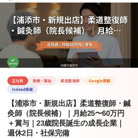
正社員
医療・福祉
柔道整復師
Google掲載
Indeed掲載
【浦添市・新規出店】柔道整復師・鍼
灸師（院長候補）｜月給25〜60万円
＋賞与｜23歳院長誕生の成長企業｜
週休2日・社保完備