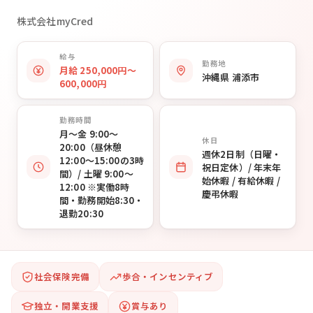
株式会社myCred
給与
勤務地
月給 250,000円〜
沖縄県 浦添市
600,000円
勤務時間
月〜金 9:00〜
休日
20:00（昼休憩
週休2日制（日曜・
12:00〜15:00の3時
祝日定休）/ 年末年
間）/ 土曜 9:00〜
始休暇 / 有給休暇 /
12:00 ※実働8時
慶弔休暇
間・勤務開始8:30・
退勤20:30
社会保険完備
歩合・インセンティブ
独立・開業支援
賞与あり