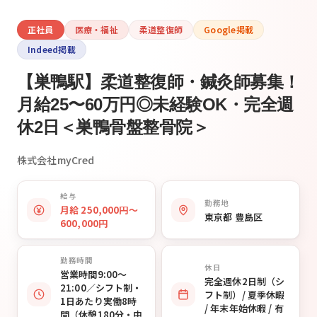
正社員
医療・福祉
柔道整復師
Google掲載
Indeed掲載
【巣鴨駅】柔道整復師・鍼灸師募集！
月給25〜60万円◎未経験OK・完全週
休2日＜巣鴨骨盤整骨院＞
株式会社myCred
給与
勤務地
月給 250,000円〜
東京都 豊島区
600,000円
勤務時間
休日
営業時間9:00〜
完全週休2日制（シ
21:00／シフト制・
フト制）/ 夏季休暇
1日あたり実働8時
/ 年末年始休暇 / 有
間（休憩180分・中