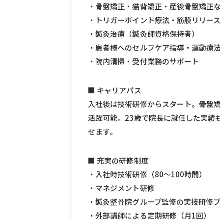
・骨盤矯正・猫背矯正・産後骨盤矯正
・トリガーポイント療法・筋膜リリー
・鍼灸治療（鍼灸師資格保持者）
・患者様へのセルフケア指導・運動療
・院内清掃・受付業務のサポート
■ キャリアパス
入社後は技術研修からスタート。骨盤矯
活躍可能。23歳で院長に就任した実績
せます。
■ 充実の研修制度
・入社時技術研修（80〜100時間）
・マネジメント研修
・鍼灸整骨院グループ監修の実技研修
・外部講師による定期研修（月1回）