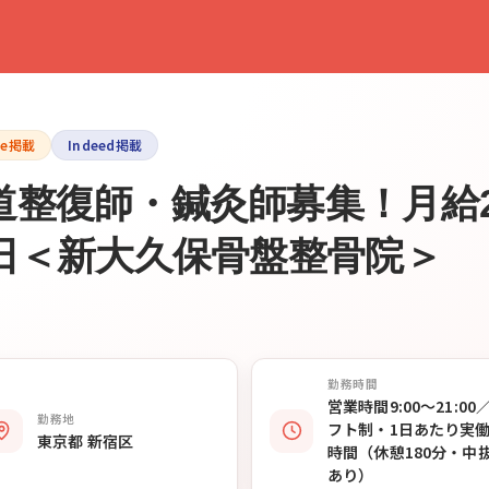
le掲載
Indeed掲載
整復師・鍼灸師募集！月給2
2日＜新大久保骨盤整骨院＞
勤務時間
営業時間9:00〜21:00
勤務地
フト制・1日あたり実働
東京都 新宿区
時間（休憩180分・中
あり）