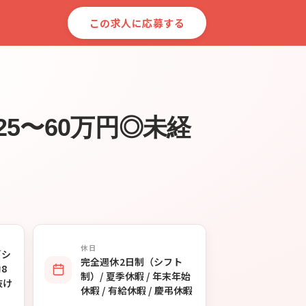
この求人に応募する
5〜60万円◎未経
休日
／シ
完全週休2日制（シフト
8
制）/ 夏季休暇 / 年末年始
抜け
休暇 / 有給休暇 / 慶弔休暇