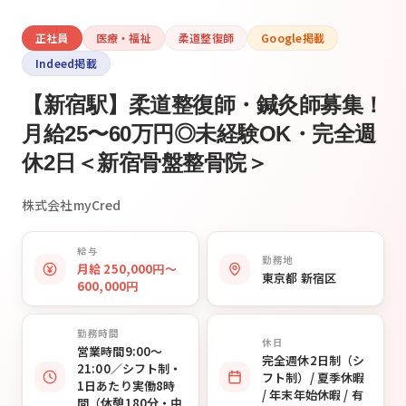
正社員
医療・福祉
柔道整復師
Google掲載
Indeed掲載
【新宿駅】柔道整復師・鍼灸師募集！
月給25〜60万円◎未経験OK・完全週
休2日＜新宿骨盤整骨院＞
株式会社myCred
給与
勤務地
月給 250,000円〜
東京都 新宿区
600,000円
勤務時間
休日
営業時間9:00〜
完全週休2日制（シ
21:00／シフト制・
フト制）/ 夏季休暇
1日あたり実働8時
/ 年末年始休暇 / 有
間（休憩180分・中