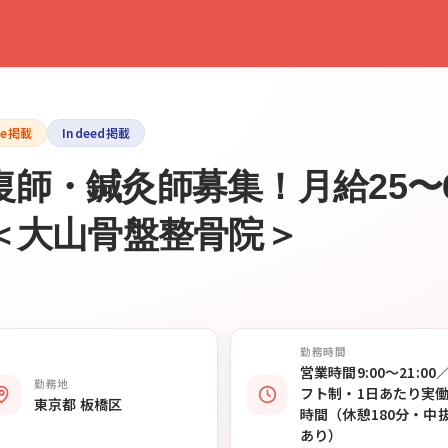
le掲載
Indeed掲載
師・鍼灸師募集！月給25〜
＜大山骨盤整骨院＞
勤務時間
営業時間9:00〜21:00
勤務地
フト制・1日あたり実働
東京都 板橋区
時間（休憩180分・中
あり）