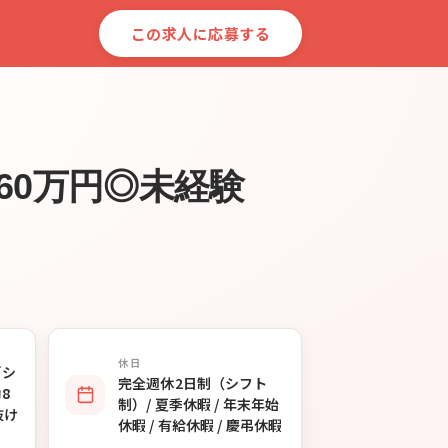
この求人に応募する
60万円◎未経験
休日
／シ
完全週休2日制（シフト
8
制）/ 夏季休暇 / 年末年始
抜け
休暇 / 有給休暇 / 慶弔休暇