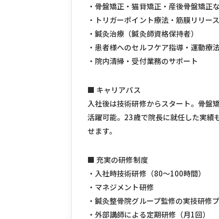
・骨盤矯正・猫背矯正・産後骨盤矯正
・トリガーポイント療法・筋膜リリー
・鍼灸治療（鍼灸師資格保持者）
・患者様へのセルフケア指導・運動療
・院内清掃・受付業務のサポート
■ キャリアパス
入社後は技術研修からスタート。骨盤矯
活躍可能。23歳で院長に就任した実績
せます。
■ 充実の研修制度
・入社時技術研修（80〜100時間）
・マネジメント研修
・鍼灸整骨院グループ監修の実技研修
・外部講師による定期研修（月1回）