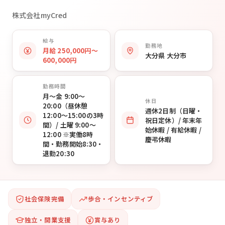
株式会社myCred
給与
勤務地
月給 250,000円〜
大分県 大分市
600,000円
勤務時間
月〜金 9:00〜
休日
20:00（昼休憩
週休2日制（日曜・
12:00〜15:00の3時
祝日定休）/ 年末年
間）/ 土曜 9:00〜
始休暇 / 有給休暇 /
12:00 ※実働8時
慶弔休暇
間・勤務開始8:30・
退勤20:30
社会保険完備
歩合・インセンティブ
独立・開業支援
賞与あり