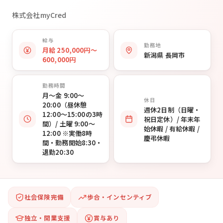
株式会社myCred
給与
勤務地
月給 250,000円〜
新潟県 長岡市
600,000円
勤務時間
月〜金 9:00〜
休日
20:00（昼休憩
週休2日制（日曜・
12:00〜15:00の3時
祝日定休）/ 年末年
間）/ 土曜 9:00〜
始休暇 / 有給休暇 /
12:00 ※実働8時
慶弔休暇
間・勤務開始8:30・
退勤20:30
社会保険完備
歩合・インセンティブ
独立・開業支援
賞与あり