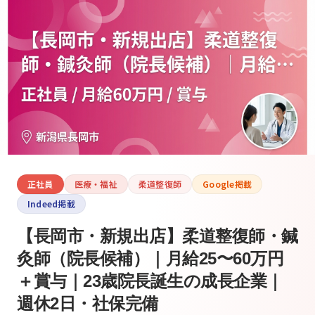
正社員
医療・福祉
柔道整復師
Google掲載
Indeed掲載
【長岡市・新規出店】柔道整復師・鍼
灸師（院長候補）｜月給25〜60万円
＋賞与｜23歳院長誕生の成長企業｜
週休2日・社保完備