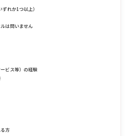
いずれか1つ以上）
ベルは問いません
サービス等）の経験
験
れる方