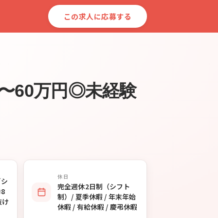
この求人に応募する
〜60万円◎未経験
休日
／シ
完全週休2日制（シフト
8
制）/ 夏季休暇 / 年末年始
抜け
休暇 / 有給休暇 / 慶弔休暇