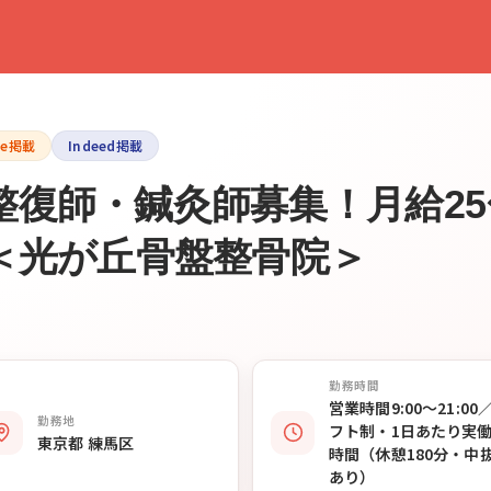
le掲載
Indeed掲載
復師・鍼灸師募集！月給25
＜光が丘骨盤整骨院＞
勤務時間
営業時間9:00〜21:00
勤務地
フト制・1日あたり実働
東京都 練馬区
時間（休憩180分・中
あり）