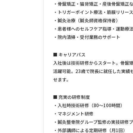
・骨盤矯正・猫背矯正・産後骨盤矯正
・トリガーポイント療法・筋膜リリー
・鍼灸治療（鍼灸師資格保持者）
・患者様へのセルフケア指導・運動療
・院内清掃・受付業務のサポート
■ キャリアパス
入社後は技術研修からスタート。骨盤矯
活躍可能。23歳で院長に就任した実績
せます。
■ 充実の研修制度
・入社時技術研修（80〜100時間）
・マネジメント研修
・鍼灸整骨院グループ監修の実技研修
・外部講師による定期研修（月1回）