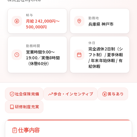
給与
勤務地
月給 242,000円〜
兵庫県 神戸市
500,000円
休日
勤務時間
完全週休2日制（シ
営業時間9:00〜
フト制）/ 夏季休暇
19:00／実働8時間
/ 年末年始休暇 / 有
（休憩60分）
給休暇
社会保険完備
歩合・インセンティブ
賞与あり
研修制度充実
仕事内容