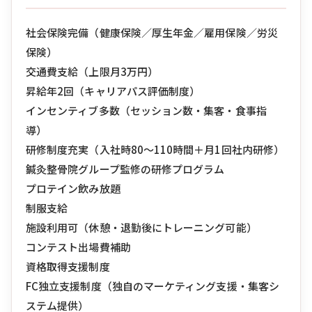
社会保険完備（健康保険／厚生年金／雇用保険／労災
保険）
交通費支給（上限月3万円）
昇給年2回（キャリアパス評価制度）
インセンティブ多数（セッション数・集客・食事指
導）
研修制度充実（入社時80〜110時間＋月1回社内研修）
鍼灸整骨院グループ監修の研修プログラム
プロテイン飲み放題
制服支給
施設利用可（休憩・退勤後にトレーニング可能）
コンテスト出場費補助
資格取得支援制度
FC独立支援制度（独自のマーケティング支援・集客シ
ステム提供）