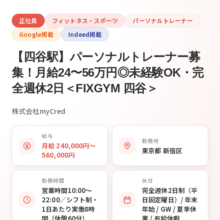
正社員
フィットネス・スポーツ
パーソナルトレーナー
Google掲載
Indeed掲載
【四谷駅】パーソナルトレーナー募
集！月給24〜56万円◎未経験OK・完
全週休2日＜FIXGYM 四谷＞
株式会社myCred
給与
勤務地
月給 240,000円〜
東京都 新宿区
560,000円
勤務時間
休日
営業時間10:00〜
完全週休2日制（平
22:00／シフト制・
日固定曜日）/ 年末
1日あたり実働8時
年始 / GW / 夏季休
間（休憩60分）
業 / 有給休暇