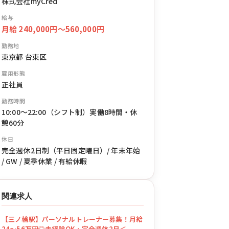
株式会社myCred
給与
月給 240,000円〜560,000円
勤務地
東京都 台東区
雇用形態
正社員
勤務時間
10:00〜22:00（シフト制）実働8時間・休
憩60分
休日
完全週休2日制（平日固定曜日）/ 年末年始
/ GW / 夏季休業 / 有給休暇
関連求人
【三ノ輪駅】パーソナルトレーナー募集！月給
24〜56万円◎未経験OK・完全週休2日＜