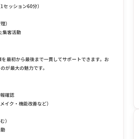
1セッション60分）
管理）
した集客活動
様を最初から最後まで一貫してサポートできます。お
るのが最大の魅力です。
）
情報確認
ディメイク・機能改善など）
含む）
活動