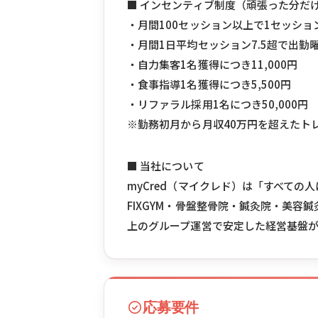
■ インセンティブ制度（頑張った分だ
・月間100セッション以上で1セッション
・月間1日平均セッション7.5超で出勤曜
・自力集客1名獲得につき11,000円
・食事指導1名獲得につき5,500円
・リファラル採用1名につき50,000円
※勤務初月から月収40万円を超えたト
■ 当社について
myCred（マイクレド）は「すべて
FIXGYM・骨盤整骨院・鍼灸院・美容
上のグループ運営で安定した経営基盤
応募要件