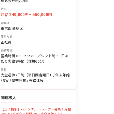
株式会社myCred
給与
月給 240,000円〜560,000円
勤務地
東京都 新宿区
雇用形態
正社員
勤務時間
営業時間10:00〜22:00／シフト制・1日あ
たり実働8時間（休憩60分）
休日
完全週休2日制（平日固定曜日）/ 年末年始
/ GW / 夏季休業 / 有給休暇
関連求人
【三ノ輪駅】パーソナルトレーナー募集！月給
24〜56万円◎未経験OK・完全週休2日＜