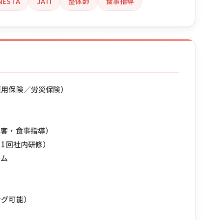
NESTA
JATI
整体師
食事指導
雇用保険／労災保険）
集客・食事指導）
月1回社内研修）
ラム
ング可能）