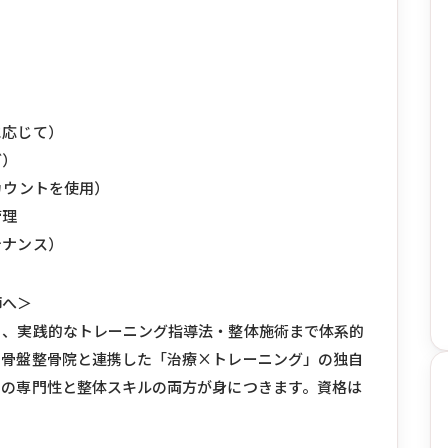
）
に応じて）
グ）
カウントを使用）
管理
テナンス）
師へ＞
ら、実践的なトレーニング指導法・整体施術まで体系的
の骨盤整骨院と連携した「治療×トレーニング」の独自
ての専門性と整体スキルの両方が身につきます。資格は