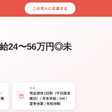
この求人に応募する
24〜56万円◎未
休日
0／
完全週休2日制（平日固定
実働
曜日）/ 年末年始 / GW /
夏季休業 / 有給休暇