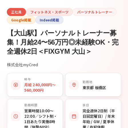
正社員
フィットネス・スポーツ
パーソナルトレーナー
Google掲載
Indeed掲載
【大山駅】パーソナルトレーナー募
集！月給24〜56万円◎未経験OK・完
全週休2日＜FIXGYM 大山＞
株式会社myCred
給与
勤務地
月給 240,000円〜
東京都 板橋区
560,000円
勤務時間
休日
営業時間10:00〜
完全週休2日制（平
22:00／シフト制・
日固定曜日）/ 年末
1日あたり実働8時
年始 / GW / 夏季休
間（休憩60分）
業 / 有給休暇