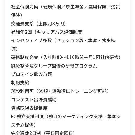
社会保険完備（健康保険／厚生年金／雇用保険／労災
保険）
交通費支給（上限月3万円）
昇給年2回（キャリアパス評価制度）
インセンティブ多数（セッション数・集客・食事指
導）
研修制度充実（入社時80〜110時間＋月1回社内研修）
鍼灸整骨院グループ監修の研修プログラム
プロテイン飲み放題
制服支給
施設利用可（休憩・退勤後にトレーニング可能）
コンテスト出場費補助
資格取得支援制度
FC独立支援制度（独自のマーケティング支援・集客シ
ステム提供）
完全週休2日制（平日固定曜日）