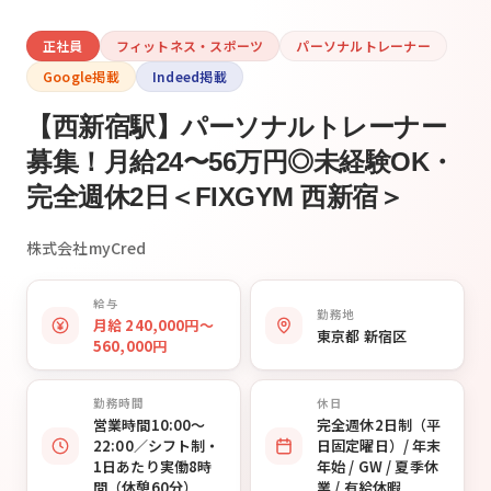
正社員
フィットネス・スポーツ
パーソナルトレーナー
Google掲載
Indeed掲載
【西新宿駅】パーソナルトレーナー
募集！月給24〜56万円◎未経験OK・
完全週休2日＜FIXGYM 西新宿＞
株式会社myCred
給与
勤務地
月給 240,000円〜
東京都 新宿区
560,000円
勤務時間
休日
営業時間10:00〜
完全週休2日制（平
22:00／シフト制・
日固定曜日）/ 年末
1日あたり実働8時
年始 / GW / 夏季休
間（休憩60分）
業 / 有給休暇