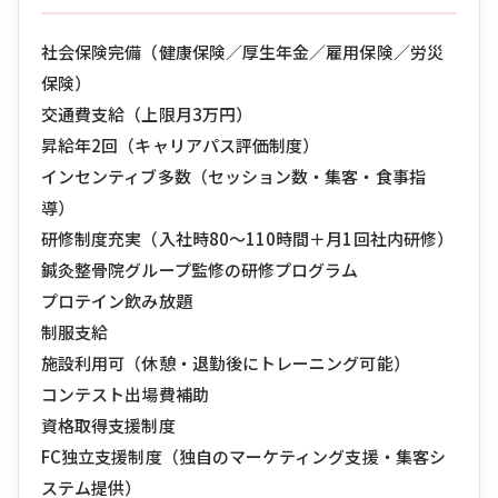
社会保険完備（健康保険／厚生年金／雇用保険／労災
保険）
交通費支給（上限月3万円）
昇給年2回（キャリアパス評価制度）
インセンティブ多数（セッション数・集客・食事指
導）
研修制度充実（入社時80〜110時間＋月1回社内研修）
鍼灸整骨院グループ監修の研修プログラム
プロテイン飲み放題
制服支給
施設利用可（休憩・退勤後にトレーニング可能）
コンテスト出場費補助
資格取得支援制度
FC独立支援制度（独自のマーケティング支援・集客シ
ステム提供）