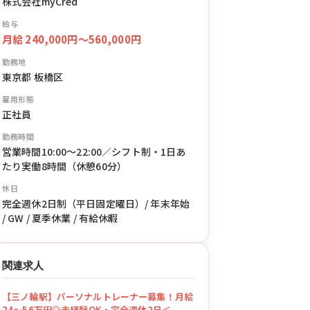
株式会社myCred
給与
月給 240,000円〜560,000円
勤務地
東京都 板橋区
雇用形態
正社員
勤務時間
営業時間10:00〜22:00／シフト制・1日あ
たり実働8時間（休憩60分）
休日
完全週休2日制（平日固定曜日）/ 年末年始
/ GW / 夏季休業 / 有給休暇
関連求人
【三ノ輪駅】パーソナルトレーナー募集！月給
24〜56万円◎未経験OK・完全週休2日＜