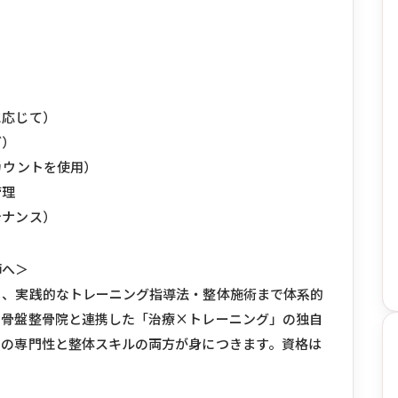
）
に応じて）
グ）
カウントを使用）
管理
テナンス）
師へ＞
ら、実践的なトレーニング指導法・整体施術まで体系的
の骨盤整骨院と連携した「治療×トレーニング」の独自
ての専門性と整体スキルの両方が身につきます。資格は