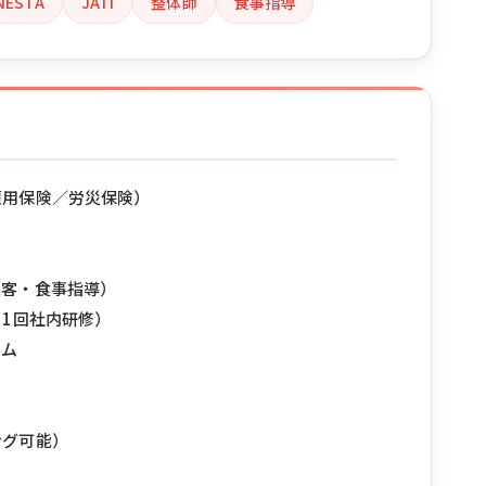
NESTA
JATI
整体師
食事指導
雇用保険／労災保険）
集客・食事指導）
月1回社内研修）
ラム
ング可能）