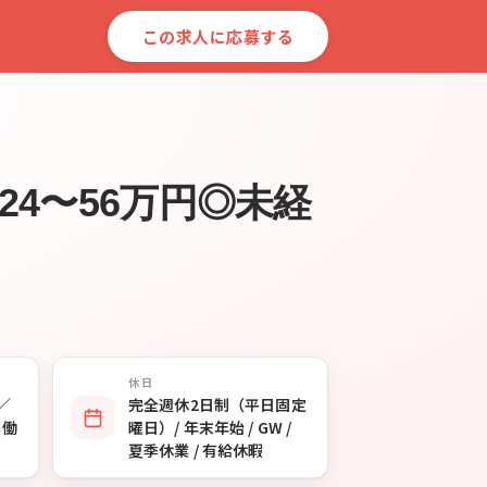
この求人に応募する
4〜56万円◎未経
休日
0／
完全週休2日制（平日固定
実働
曜日）/ 年末年始 / GW /
夏季休業 / 有給休暇