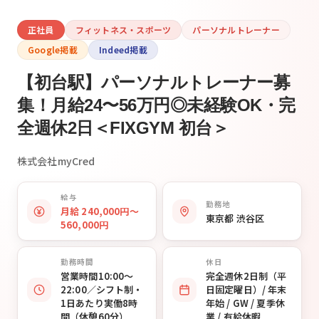
正社員
フィットネス・スポーツ
パーソナルトレーナー
Google掲載
Indeed掲載
【初台駅】パーソナルトレーナー募
集！月給24〜56万円◎未経験OK・完
全週休2日＜FIXGYM 初台＞
株式会社myCred
給与
勤務地
月給 240,000円〜
東京都 渋谷区
560,000円
勤務時間
休日
営業時間10:00〜
完全週休2日制（平
22:00／シフト制・
日固定曜日）/ 年末
1日あたり実働8時
年始 / GW / 夏季休
間（休憩60分）
業 / 有給休暇