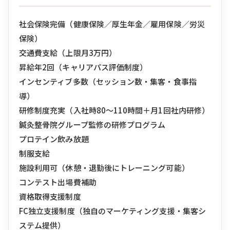
社会保険完備（健康保険／厚生年金／雇用保険／労災
保険）
交通費支給（上限月3万円）
昇給年2回（キャリアパス評価制度）
インセンティブ多数（セッション数・集客・食事指
導）
研修制度充実（入社時80〜110時間＋月1回社内研修）
鍼灸整骨院グループ監修の研修プログラム
プロテイン飲み放題
制服支給
施設利用可（休憩・退勤後にトレーニング可能）
コンテスト出場費補助
資格取得支援制度
FC独立支援制度（独自のマーケティング支援・集客シ
ステム提供）