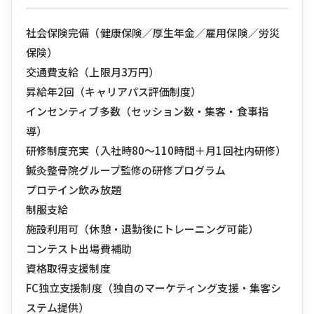
社会保険完備（健康保険／厚生年金／雇用保険／労災
保険）
交通費支給（上限月3万円）
昇給年2回（キャリアパス評価制度）
インセンティブ多数（セッション数・集客・食事指
導）
研修制度充実（入社時80〜110時間＋月1回社内研修）
鍼灸整骨院グループ監修の研修プログラム
プロテイン飲み放題
制服支給
施設利用可（休憩・退勤後にトレーニング可能）
コンテスト出場費補助
資格取得支援制度
FC独立支援制度（独自のマーケティング支援・集客シ
ステム提供）