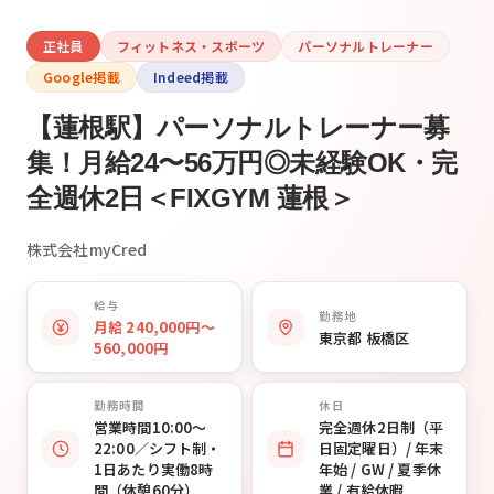
正社員
フィットネス・スポーツ
パーソナルトレーナー
Google掲載
Indeed掲載
【蓮根駅】パーソナルトレーナー募
集！月給24〜56万円◎未経験OK・完
全週休2日＜FIXGYM 蓮根＞
株式会社myCred
給与
勤務地
月給 240,000円〜
東京都 板橋区
560,000円
勤務時間
休日
営業時間10:00〜
完全週休2日制（平
22:00／シフト制・
日固定曜日）/ 年末
1日あたり実働8時
年始 / GW / 夏季休
間（休憩60分）
業 / 有給休暇