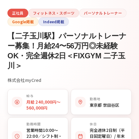
正社員
フィットネス・スポーツ
パーソナルトレーナー
Google掲載
Indeed掲載
【二子玉川駅】パーソナルトレーナ
ー募集！月給24〜56万円◎未経験
OK・完全週休2日＜FIXGYM 二子玉
川＞
株式会社myCred
給与
勤務地
月給 240,000円〜
東京都 世田谷区
560,000円
勤務時間
休日
営業時間10:00〜
完全週休2日制（平
22:00／シフト制・
日固定曜日）/ 年末