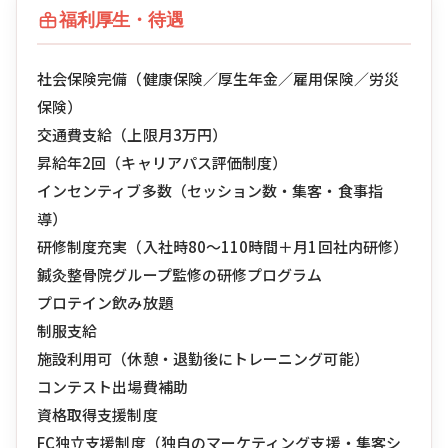
福利厚生・待遇
社会保険完備（健康保険／厚生年金／雇用保険／労災
保険）
交通費支給（上限月3万円）
昇給年2回（キャリアパス評価制度）
インセンティブ多数（セッション数・集客・食事指
導）
研修制度充実（入社時80〜110時間＋月1回社内研修）
鍼灸整骨院グループ監修の研修プログラム
プロテイン飲み放題
制服支給
施設利用可（休憩・退勤後にトレーニング可能）
コンテスト出場費補助
資格取得支援制度
FC独立支援制度（独自のマーケティング支援・集客シ