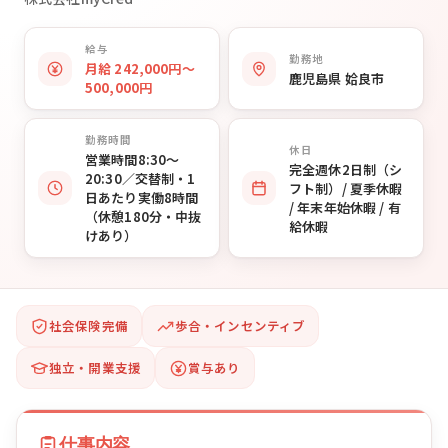
給与
勤務地
月給 242,000円〜
鹿児島県 姶良市
500,000円
勤務時間
休日
営業時間8:30〜
完全週休2日制（シ
20:30／交替制・1
フト制）/ 夏季休暇
日あたり実働8時間
/ 年末年始休暇 / 有
（休憩180分・中抜
給休暇
けあり）
社会保険完備
歩合・インセンティブ
独立・開業支援
賞与あり
仕事内容