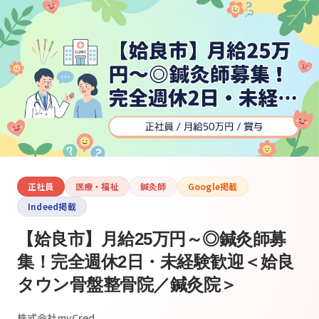
正社員
医療・福祉
鍼灸師
Google掲載
Indeed掲載
【姶良市】月給25万円～◎鍼灸師募
集！完全週休2日・未経験歓迎＜姶良
タウン骨盤整骨院／鍼灸院＞
株式会社myCred